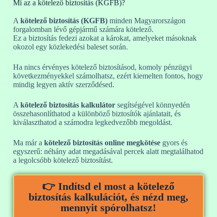
Mi az a kötelező biztosítás (KGFB)?
A
kötelező biztosítás (KGFB)
minden Magyarországon
forgalomban lévő gépjármű számára kötelező.
Ez a biztosítás fedezi azokat a károkat, amelyeket másoknak
okozol egy közlekedési baleset során.
Ha nincs érvényes kötelező biztosításod, komoly pénzügyi
következményekkel számolhatsz, ezért kiemelten fontos, hogy
mindig legyen aktív szerződésed.
A
kötelező biztosítás kalkulátor
segítségével könnyedén
összehasonlíthatod a különböző biztosítók ajánlatait, és
kiválaszthatod a számodra legkedvezőbb megoldást.
Ma már a
kötelező biztosítás online megkötése
gyors és
egyszerű: néhány adat megadásával percek alatt megtalálhatod
a legolcsóbb kötelező biztosítást.
👉 Indítsd el most a kötelező
biztosítás kalkulációt, és nézd meg,
mennyit spórolhatsz!