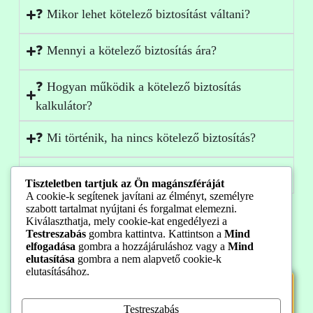
❓ Mikor lehet kötelező biztosítást váltani?
❓ Mennyi a kötelező biztosítás ára?
❓ Hogyan működik a kötelező biztosítás
kalkulátor?
❓ Mi történik, ha nincs kötelező biztosítás?
❓ Mi az a bonus-malus rendszer?
Tiszteletben tartjuk az Ön magánszféráját
A cookie-k segítenek javítani az élményt, személyre
szabott tartalmat nyújtani és forgalmat elemezni.
Ne fizess többet a kötelező biztosításra!
Kiválaszthatja, mely cookie-kat engedélyezi a
Testreszabás
gombra kattintva. Kattintson a
Mind
Hasonlítsd össze most az ajánlatokat, és válaszd a legjobbat
elfogadása
gombra a hozzájáruláshoz vagy a
Mind
pár perc alatt. Akár több tízezer forintot is spórolhatsz évente!
elutasítása
gombra a nem alapvető cookie-k
elutasításához.
👉 Kötelező biztosítás kalkuláció
indítása
Testreszabás